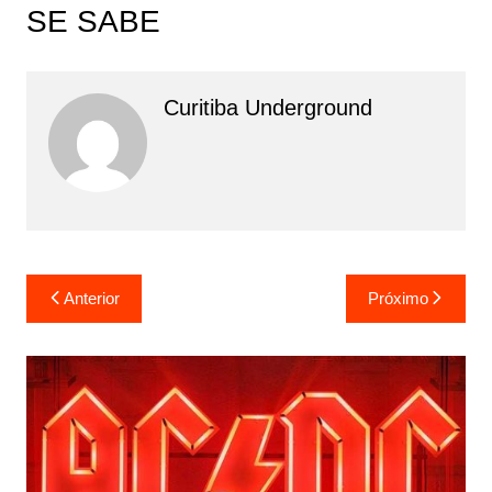
SE SABE
Curitiba Underground
Navegação
Anterior
Próximo
de
Post