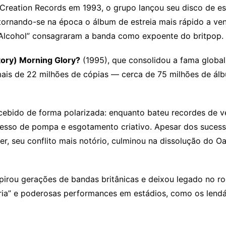
Creation Records em 1993, o grupo lançou seu disco de es
tornando-se na época o álbum de estreia mais rápido a vend
 Alcohol” consagraram a banda como expoente do britpop.
tory) Morning Glory?
(1995), que consolidou a fama global 
mais de 22 milhões de cópias — cerca de 75 milhões de ál
ecebido de forma polarizada: enquanto bateu recordes de
xcesso de pompa e esgotamento criativo. Apesar dos sucess
gher, seu conflito mais notório, culminou na dissolução do
inspirou gerações de bandas britânicas e deixou legado no
erária” e poderosas performances em estádios, como os len