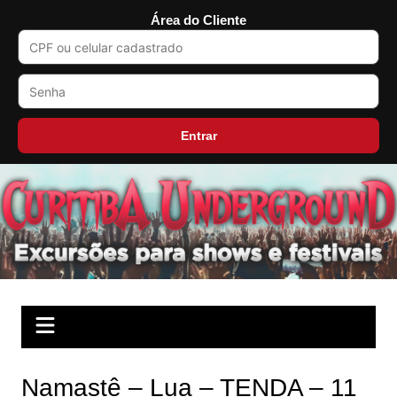
Área do Cliente
Entrar
Ir
para
o
conteúdo
Namastê – Lua – TENDA – 11