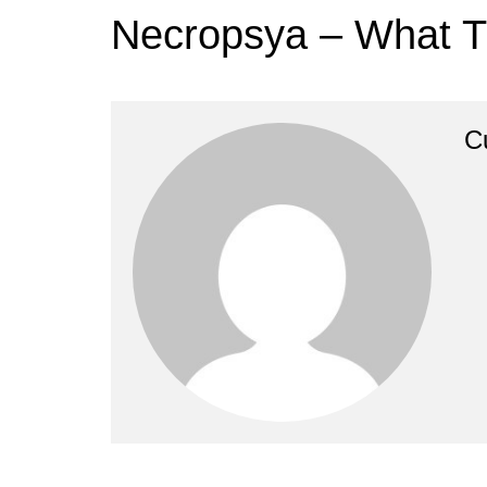
Necropsya – What T
C