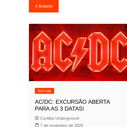
Navegação
Anterior
de
Post
Notícias
AC/DC: EXCURSÃO ABERTA
PARA AS 3 DATAS!
Curitiba Underground
7 de novembro de 2025