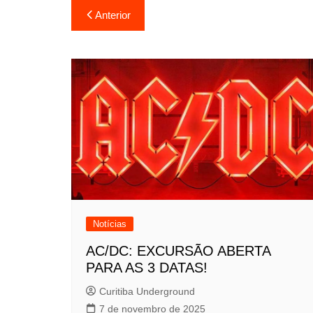
Navegação
Anterior
de
Post
Notícias
AC/DC: EXCURSÃO ABERTA
PARA AS 3 DATAS!
Curitiba Underground
7 de novembro de 2025