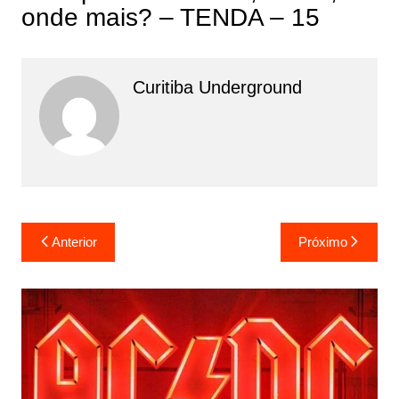
onde mais? – TENDA – 15
Curitiba Underground
Navegação
Anterior
Próximo
de
Post