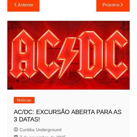
Navegação
Anterior
Próximo
de
Post
Notícias
AC/DC: EXCURSÃO ABERTA PARA AS
3 DATAS!
Curitiba Underground